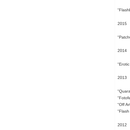
“Flash
2015
“Patch
2014
“Eroti
2013
“Quara
“Fotof
“Off Ar
“Flash 
2012