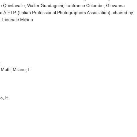
rlo Quintavalle, Walter Guadagnini, Lanfranco Colombo, Giovanna
.F.I.P. (Italian Professional Photographers Association), chaired by
t Triennale Milano.
t
utti, Milano, It
o, It