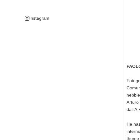
Instagram
PAOL
Fotogr
Comuni
nebbie,
Arturo
dall’A.
He has
intern
theme 