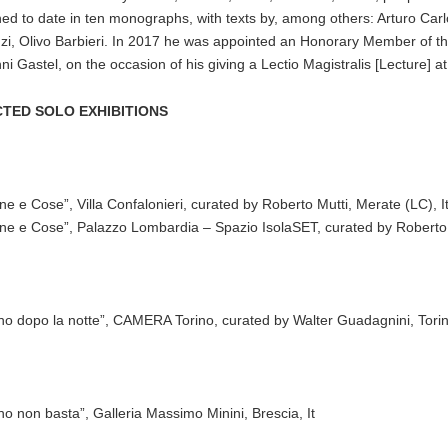
hed to date in ten monographs, with texts by, among others: Arturo Ca
i, Olivo Barbieri.
I
n 2017 he was appointed an Honorary Member of the A
ni Gastel, on the occasion of his giving a Lectio Magistralis [Lecture] a
TED SOLO EXHIBITIONS
ne e Cose”, Villa Confalonieri, curated by Roberto Mutti, Merate (LC), I
ne e Cose”, Palazzo Lombardia – Spazio IsolaSET, curated by Roberto M
orno dopo la notte”, CAMERA Torino, curated by Walter Guadagnini, Torin
rno non basta”, Galleria Massimo Minini, Brescia, It