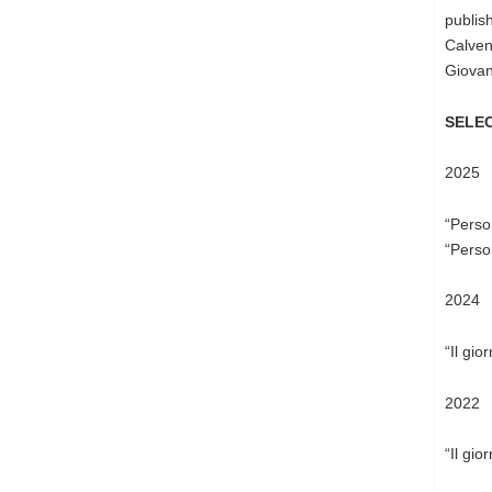
publis
Calvenz
Giovan
SELEC
2025
“Perso
“Perso
2024
“Il gi
2022
“Il gio