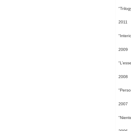
“Trilo
2011
“Interi
2009
“L’ess
2008
“Perso
2007
“Nient