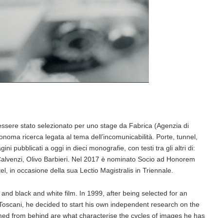
essere stato selezionato per uno stage da Fabrica (Agenzia di
onoma ricerca legata al tema dell’incomunicabilità. Porte, tunnel,
ni pubblicati a oggi in dieci monografie, con testi tra gli altri di:
alvenzi, Olivo Barbieri. Nel 2017 è nominato Socio ad Honorem
tel, in occasione della sua Lectio Magistralis in Triennale.
d black and white film. In 1999, after being selected for an
Toscani, he decided to start his own independent research on the
lmed from behind are what characterise the cycles of images he has