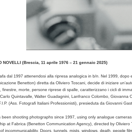
O NOVELLI
(Brescia, 11 aprile 1976 – 21 gennaio 2025)
afa dal 1997 attenendosi alla ripresa analogica in b/n. Nel 1999, dopo 
cazione Benetton) diretta da Oliviero Toscani, decide di iniziare un’aut
 finestre, morte, persone riprese di spalle, caratterizzano i cicli di immagi
 Carlo Quintavalle, Walter Guadagnini, Lanfranco Colombo, Giovanna C
F.I.P. (Ass. Fotografi Italiani Professionisti), presieduta da Giovanni Gas
 been shooting photographs since 1997, using only analogue cameras an
ship at Fabrica (Benetton Communication Agency), directed by Oliviero 
of incommunicability. Doors, tunnels, mists, windows, death, people fi