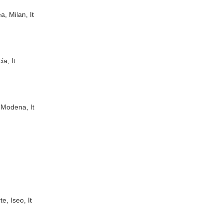
, Milan, It
ia, It
 Modena, It
e, Iseo, It