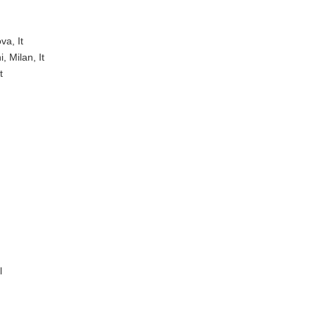
va, It
, Milan, It
t
l