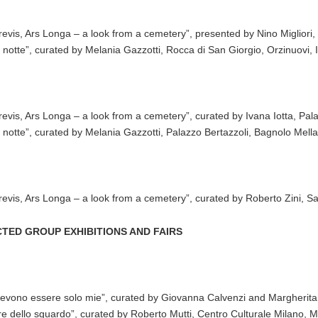
brevis, Ars Longa – a look from a cemetery”, presented by Nino Migliori,
o notte”, curated by Melania Gazzotti, Rocca di San Giorgio, Orzinuovi, I
brevis, Ars Longa – a look from a cemetery”, curated by Ivana Iotta, P
o notte”, curated by Melania Gazzotti, Palazzo Bertazzoli, Bagnolo Mella
brevis, Ars Longa – a look from a cemetery”, curated by Roberto Zini, Sa
TED GROUP EXHIBITIONS AND FAIRS
evono essere solo mie”, curated by Giovanna Calvenzi and Margherita Ma
ore dello sguardo”, curated by Roberto Mutti, Centro Culturale Milano, Mi