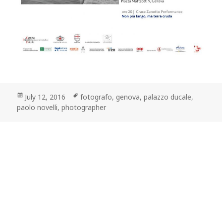
Posted
Tags
July 12, 2016
fotografo
,
genova
,
palazzo ducale
,
on
paolo novelli
,
photographer