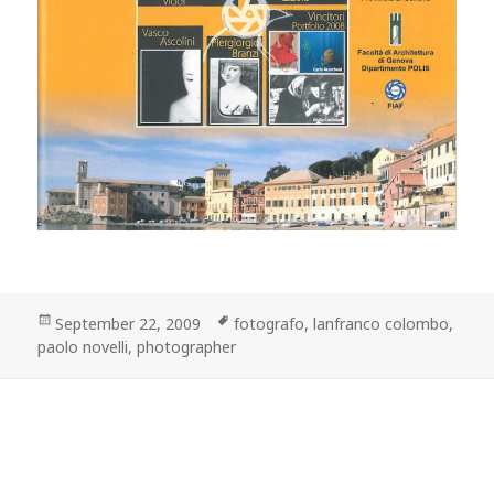
Posted
Tags
September 22, 2009
fotografo
,
lanfranco colombo
,
on
paolo novelli
,
photographer